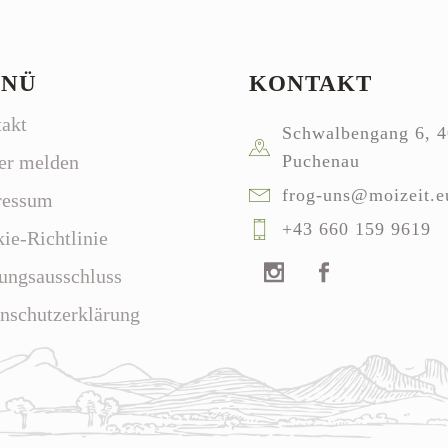
NÜ
KONTAKT
akt
Schwalbengang 6, 
er melden
Puchenau
frog-uns@moizeit.e
ressum
+43 660 159 9619
ie-Richtlinie
ungsausschluss
nschutzerklärung