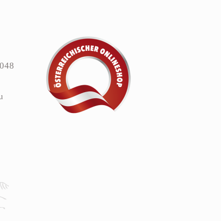
4048
u