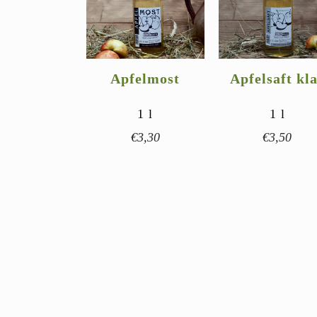
Apfelmost
Apfelsaft kl
1
l
1
l
€
3,30
€
3,50