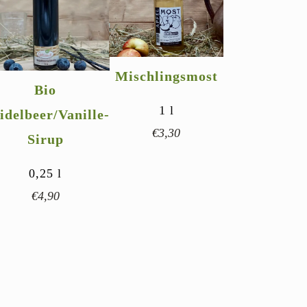
Mischlingsmost
Bio
1
l
idelbeer/Vanille-
€
3,30
Sirup
0,25
l
€
4,90