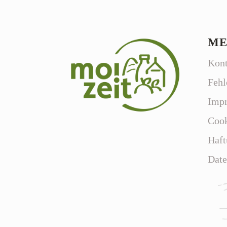
ME
Kont
Fehl
Imp
Cook
Haft
Date