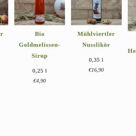
ar
Bio
Mühlviertler
Goldmelissen-
Nusslikör
He
Sirup
0,35
l
€
16,90
0,25
l
€
4,90