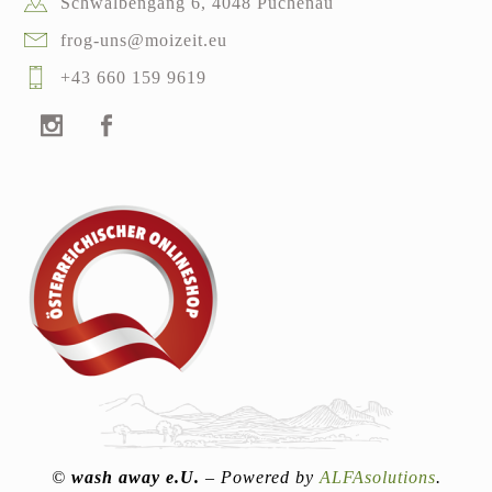
Schwalbengang 6, 4048 Puchenau
frog-uns@moizeit.eu
+43 660 159 9619
©
wash away e.U.
– Powered by
ALFAsolutions
.