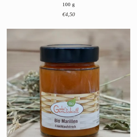
100
g
€
4,50