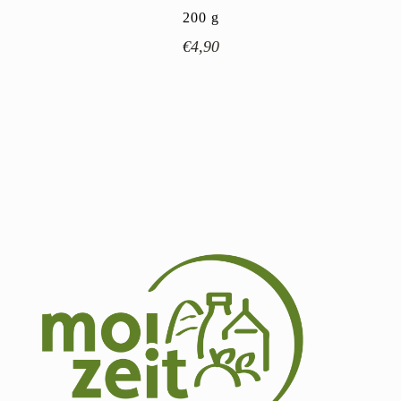
200
g
€
4,90