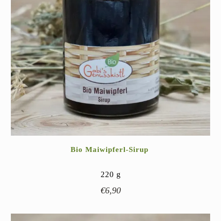
Bio Maiwipferl-Sirup
220
g
€
6,90