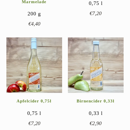
Marmelade
0,75
l
€
7,20
200
g
€
4,40
Apfelcider 0,75l
Birnencider 0,33l
0,75
l
0,33
l
€
7,20
€
2,90