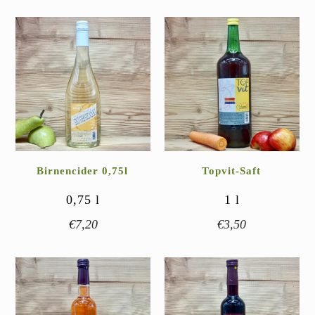
Birnencider 0,75l
Topvit-Saft
0,75
l
1
l
€
7,20
€
3,50