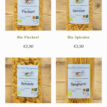
Pesto
(4)
Essig & Dressings
(13)
Sauce
(5)
Senf
(9)
Bio Fleckerl
Bio Spiralen
€
3,90
€
3,90