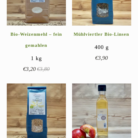
Bio-Weizenmehl – fein
Mühlviertler Bio-Linsen
gemahlen
400
g
€
3,90
1
kg
€
3,20
€
3,80
Ursprünglicher
Aktueller
Preis
Preis
war:
ist:
€3,80
€3,20.