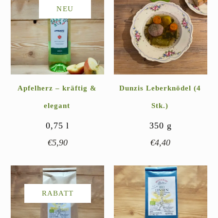
NEU
Apfelherz – kräftig &
Dunzis Leberknödel (4
elegant
Stk.)
0,75
l
350
g
€
5,90
€
4,40
RABATT