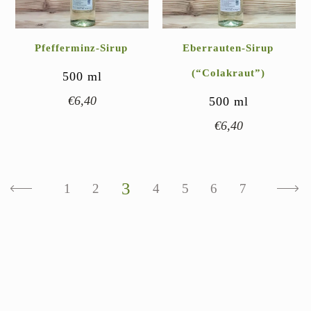
Pfefferminz-Sirup
Eberrauten-Sirup
(“Colakraut”)
500
ml
€
6,40
500
ml
€
6,40
3
1
2
4
5
6
7