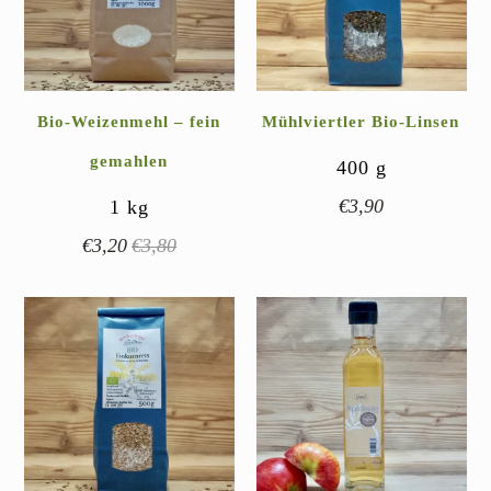
Bio-Weizenmehl – fein
Mühlviertler Bio-Linsen
gemahlen
400
g
€
3,90
1
kg
€
3,20
€
3,80
Ursprünglicher
Aktueller
Preis
Preis
war:
ist:
€3,80
€3,20.