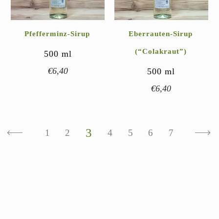
Pfefferminz-Sirup
Eberrauten-Sirup
(“Colakraut”)
500
ml
€
6,40
500
ml
€
6,40
3
1
2
4
5
6
7