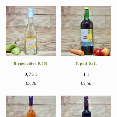
Birnencider 0,75l
Topvit-Saft
0,75
l
1
l
€
7,20
€
3,50