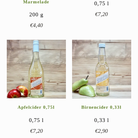
Marmelade
0,75
l
€
7,20
200
g
€
4,40
Apfelcider 0,75l
Birnencider 0,33l
0,75
l
0,33
l
€
7,20
€
2,90