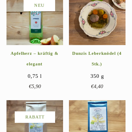
NEU
Apfelherz – kräftig &
Dunzis Leberknödel (4
elegant
Stk.)
0,75
l
350
g
€
5,90
€
4,40
RABATT