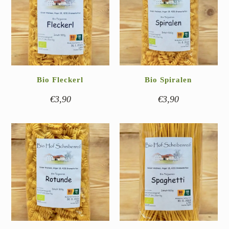
Pesto
(4)
Essig & Dressings
(13)
Sauce
(5)
Senf
(9)
Bio Fleckerl
Bio Spiralen
€
3,90
€
3,90