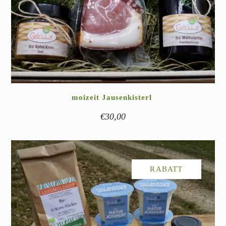
moizeit Jausenkisterl
€
30,00
RABATT