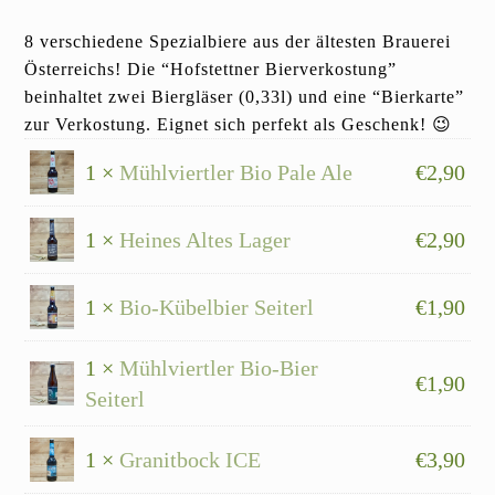
8 verschiedene Spezialbiere aus der ältesten Brauerei
Österreichs! Die “Hofstettner Bierverkostung”
beinhaltet zwei Biergläser (0,33l) und eine “Bierkarte”
zur Verkostung. Eignet sich perfekt als Geschenk! 😉
1 ×
Mühlviertler Bio Pale Ale
€
2,90
1 ×
Heines Altes Lager
€
2,90
1 ×
Bio-Kübelbier Seiterl
€
1,90
1 ×
Mühlviertler Bio-Bier
€
1,90
Seiterl
1 ×
Granitbock ICE
€
3,90