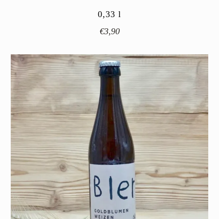
0,33
l
€
3,90