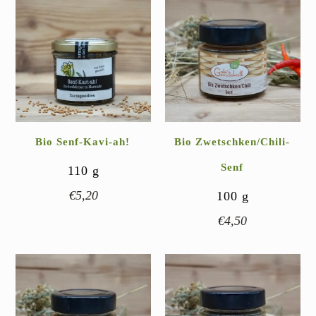
Bio Senf-Kavi-ah!
Bio Zwetschken/Chili-
Senf
110
g
€
5,20
100
g
€
4,50