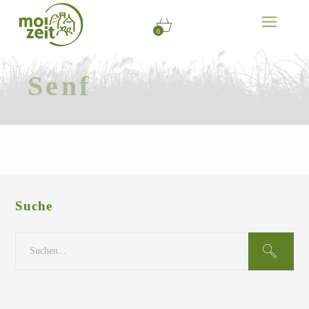
0
Senf
Suche
Search
for: