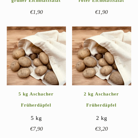
grüner Eichblattsalat
roter Eichblattsalat
€
1,90
€
1,90
5 kg Aschacher
2 kg Aschacher
Früherdäpfel
Früherdäpfel
5
kg
2
kg
€
7,90
€
3,20