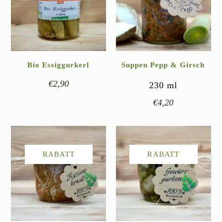
Bio Essiggurkerl
Suppen Pepp & Girsch
€
2,90
230
ml
€
4,20
RABATT
RABATT