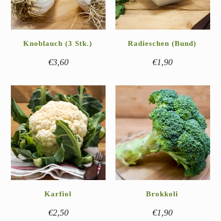
Knoblauch (3 Stk.)
Radieschen (Bund)
€
3,60
€
1,90
Karfiol
Brokkoli
€
2,50
€
1,90