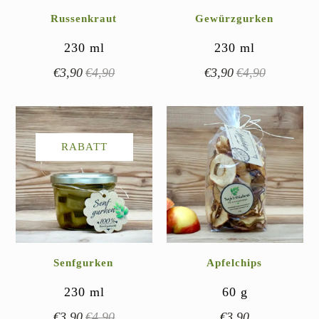
Russenkraut
Gewürzgurken
230
ml
230
ml
€
3,90
€
4,90
€
3,90
€
4,90
Ursprünglicher
Aktueller
Ursprünglicher
Aktueller
Preis
Preis
Preis
Preis
war:
ist:
war:
ist:
€4,90
€3,90.
€4,90
€3,90.
RABATT
Senfgurken
Apfelchips
230
ml
60
g
€
3,90
€
4,90
€
3,90